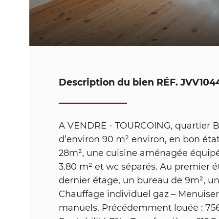
Description du bien
RÉF. JVV104
A VENDRE - TOURCOING, quartier Be
d’environ 90 m² environ, en bon état
28m², une cuisine aménagée équipée
3.80 m² et wc séparés. Au premier é
dernier étage, un bureau de 9m², u
Chauffage individuel gaz – Menuiseri
manuels. Précédemment louée : 756€