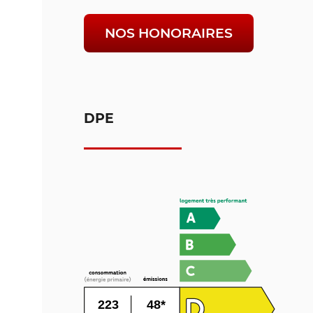
NOS HONORAIRES
DPE
223
48*