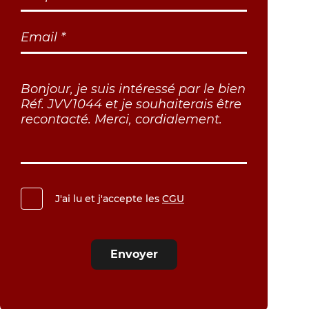
J'ai lu et j'accepte les
CGU
Envoyer