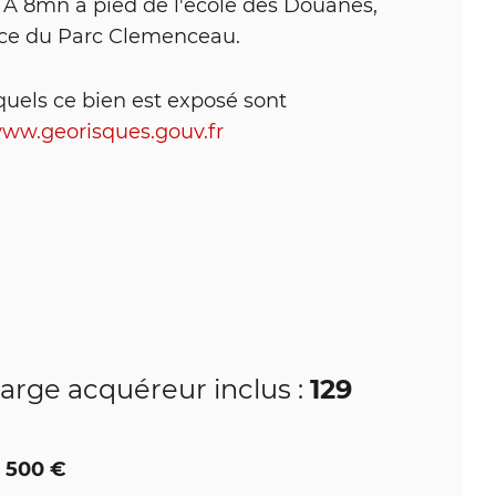
€. A 8mn à pied de l'école des Douanes,
ace du Parc Clemenceau.
quels ce bien est exposé sont
www.georisques.gouv.fr
129
harge acquéreur inclus :
5 500 €