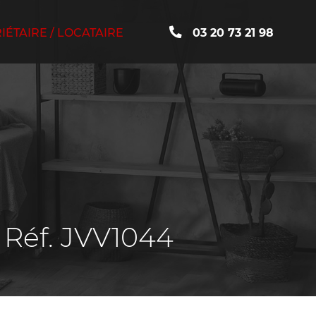
ÉTAIRE / LOCATAIRE
03 20 73 21 98
•
Réf. JVV1044