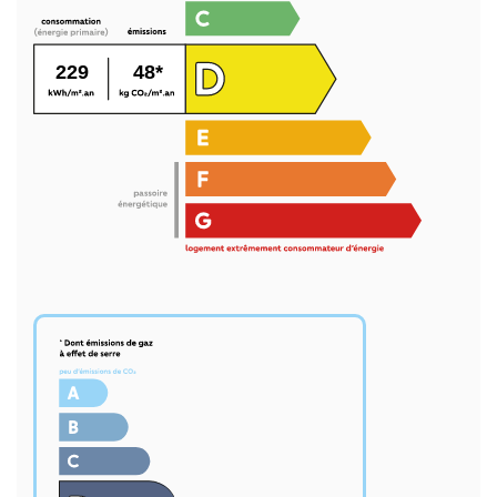
229
48*