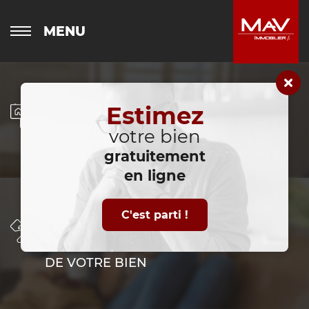
MENU
Estimez
VENDRE
VOTRE BIEN IMMOBILIER
votre bien
gratuitement
en ligne
C'est parti !
DÉLÉGUER
LA GESTION LOCATIVE
DE VOTRE BIEN