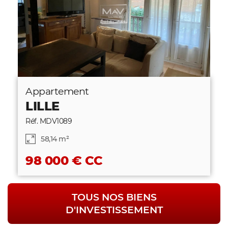
Appartement
LILLE
Réf. MDV1089
58,14 m²
98 000 € CC
TOUS NOS BIENS
D'INVESTISSEMENT