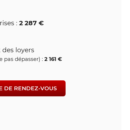
2 287 €
ises :
des loyers
2 161 €
e pas dépasser) :
E DE RENDEZ-VOUS