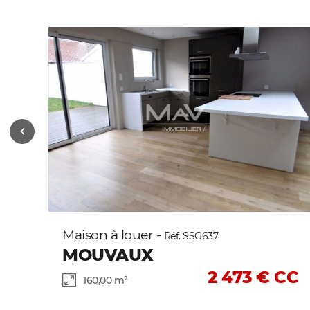
Maison à louer -
Réf. SSG637
MOUVAUX
2 473 € CC
160,00 m²