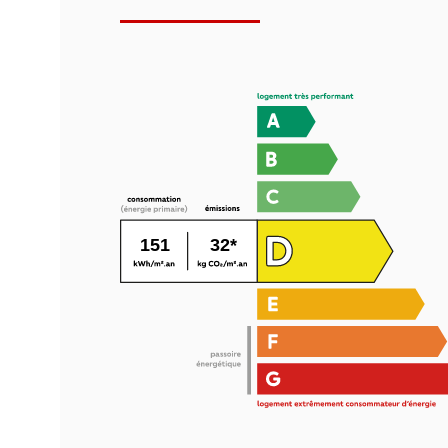
151
32*