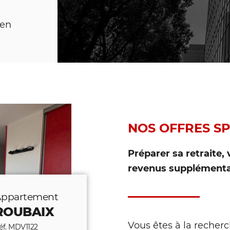
ien
NOS OFFRES SP
RENTABILITÉ 7,40 
Préparer sa retraite,
revenus supplémentai
ppartement
ROUBAIX
Vous êtes à la recher
éf. MDV1122