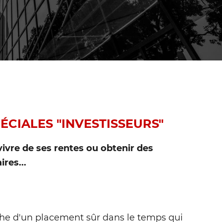
ÉCIALES "INVESTISSEURS"
%
RE
 vivre de ses rentes ou obtenir des
res...
Appartement
LILLE
che d'un placement sûr dans le temps qui
Réf. MDV1092