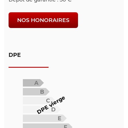
NOS HONORAIRES
DPE
A
B
DPE vierge
C
D
E
F