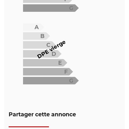
G
A
B
DPE vierge
C
D
E
F
G
Partager cette annonce