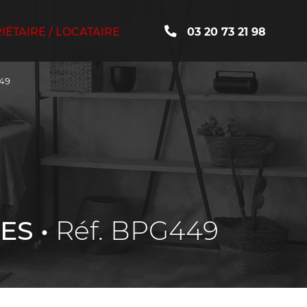
ÉTAIRE / LOCATAIRE
03 20 73 21 98
449
ES •
Réf. BPG449