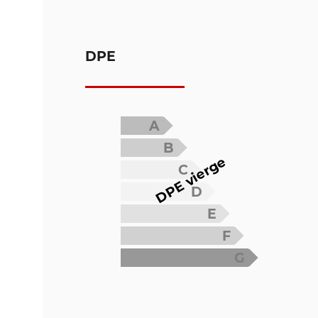
DPE
A
B
DPE vierge
C
D
E
F
G