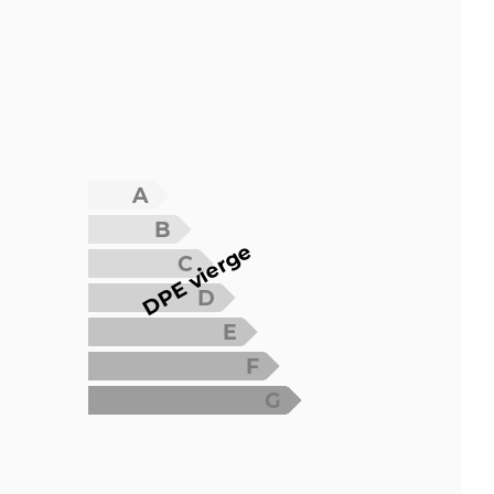
A
B
DPE vierge
C
D
E
F
G