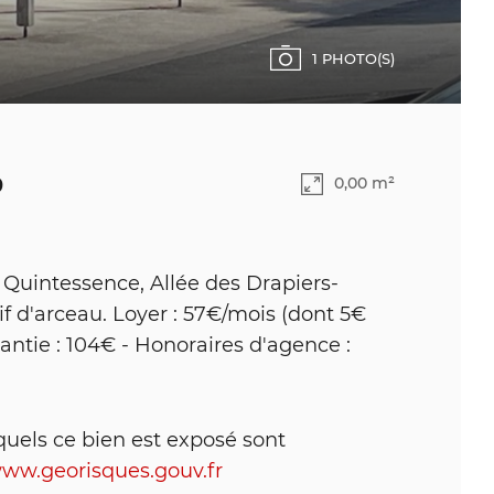
1 PHOTO(S)
9
0,00 m²
uintessence, Allée des Drapiers-
f d'arceau. Loyer : 57€/mois (dont 5€
antie : 104€ - Honoraires d'agence :
quels ce bien est exposé sont
www.georisques.gouv.fr