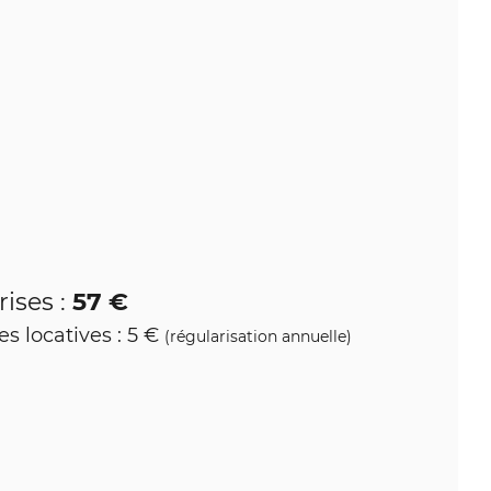
57 €
ises :
s locatives : 5 €
(régularisation annuelle)