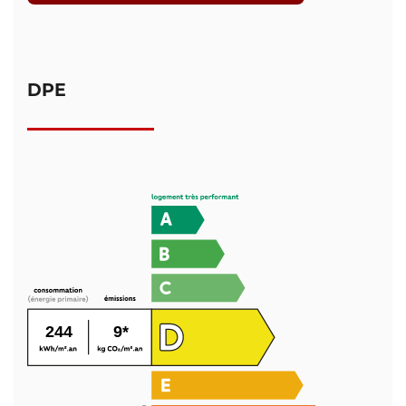
DPE
244
9*