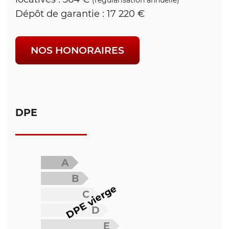
Dépôt de garantie : 17 220 €
NOS HONORAIRES
DPE
A
B
DPE vierge
C
D
E