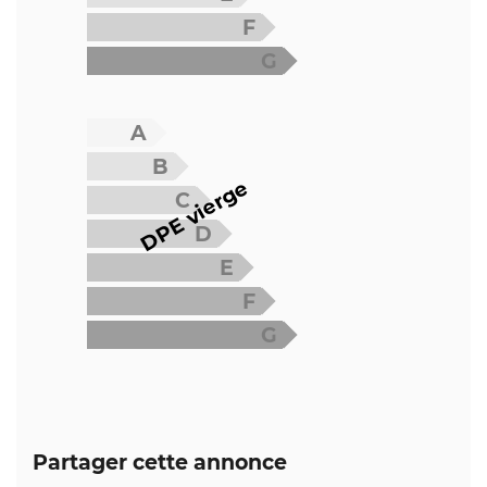
F
G
A
B
DPE vierge
C
D
E
F
G
Partager cette annonce